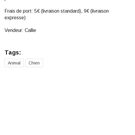
Frais de port: 5€ (livraison standard), 9€ (livraison
expresse)
Vendeur: Callie
Tags:
Animal
Chien
Des cadeaux pour toute la
famille
Cadeaux pour hommes
Cadeaux pour femmes