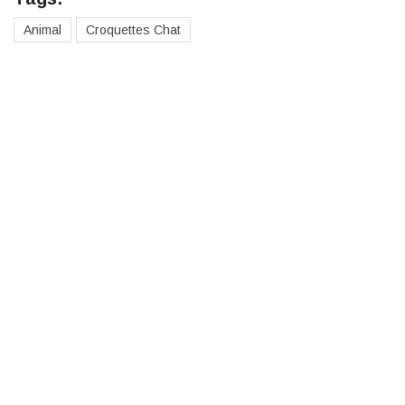
Animal
Croquettes Chat
Des cadeaux pour toute la
famille
Cadeaux pour hommes
Cadeaux pour femmes
Cadeaux pour garçons
Cadeaux pour filles
Cadeaux pour adolescents
Cadeaux pour adolescentes
Cadeaux pas cher
Cadeaux originaux
Cadeaux personnalisés
Cadeaux pour animaux