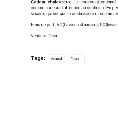
Cadeau chaleureux
: Un cadeau attentionné p
comme cadeau d'attention au quotidien. En perso
sincère, qui fait que le destinataire et son ami 
Frais de port: 5€ (livraison standard), 9€ (livra
Vendeur: Callie
Tags:
Animal
Divers
Des cadeaux pour toute
Cadeaux pour hommes
Cadeaux
Cadeaux pour filles
Cadeaux