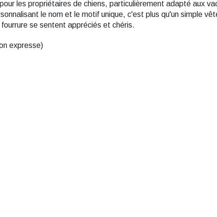
our les propriétaires de chiens, particulièrement adapté aux vac
nnalisant le nom et le motif unique, c'est plus qu'un simple vêt
à fourrure se sentent appréciés et chéris.
ison expresse)
 la famille
 pour femmes
Cadeaux pour garçons
 pour adolescents
Cadeaux pour
adolescentes