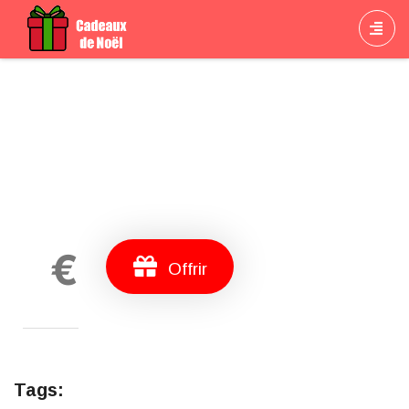
Cadeau
€
Offrir
Tags: