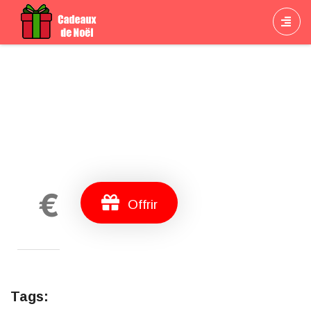
Cadeau
€
Offrir
Tags: