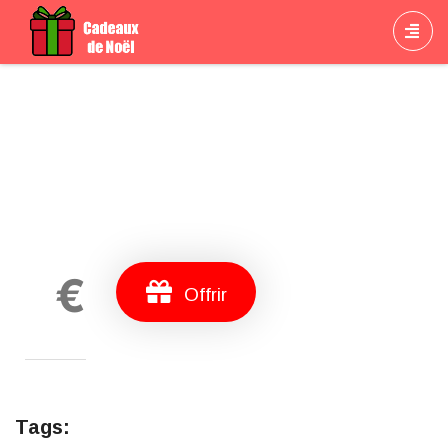
Cadeau
€
Offrir
Tags: