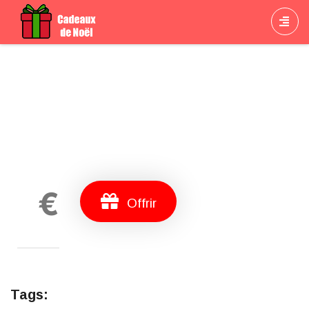
Cadeau
€
Offrir
Tags: