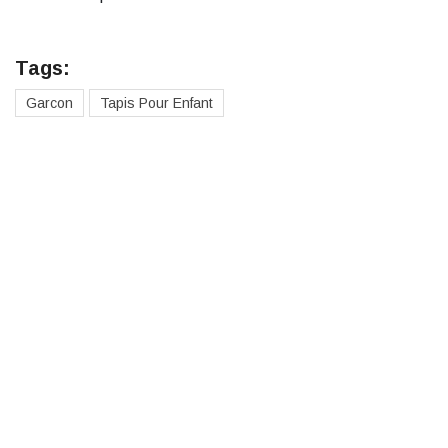
Tags:
Garcon
Tapis Pour Enfant
Des cadeaux pour toute la
famille
Cadeaux pour hommes
Cadeaux pour femmes
Cadeaux pour garçons
Cadeaux pour filles
Cadeaux pour adolescents
Cadeaux pour adolescentes
Cadeaux pas cher