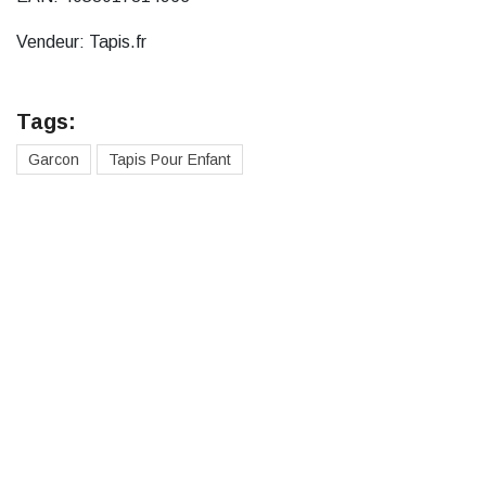
Vendeur: Tapis.fr
Tags:
Garcon
Tapis Pour Enfant
Des cadeaux pour toute la
famille
Cadeaux pour hommes
Cadeaux pour femmes
Cadeaux pour garçons
Cadeaux pour filles
Cadeaux pour adolescents