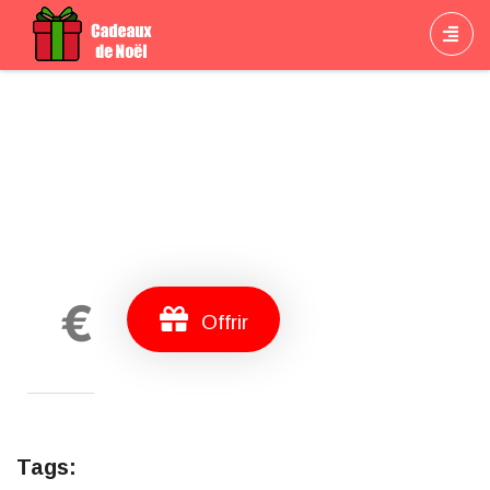
Cadeau
€
Offrir
Tags: