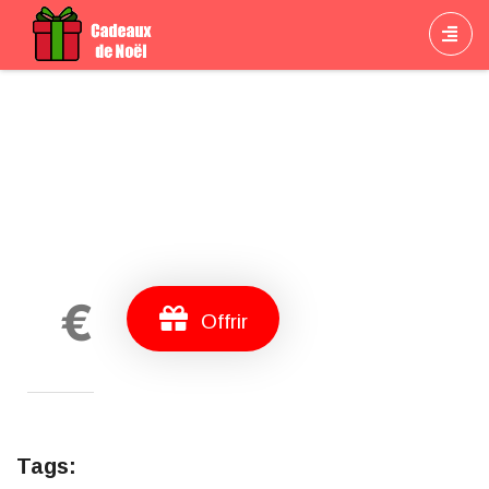
Cadeau
€
Offrir
Tags: