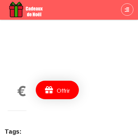
Cadeau
€
Offrir
Tags: