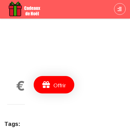
Cadeau
€
Offrir
Tags: