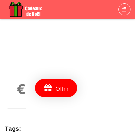
Cadeau
€
Offrir
Tags: