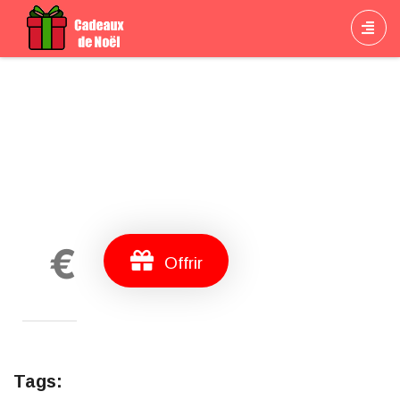
Cadeau
€
Offrir
Tags: