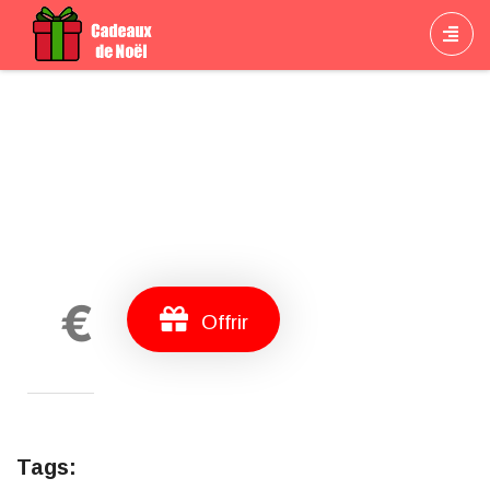
Cadeau
€
Offrir
Tags: