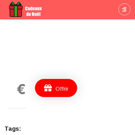
Cadeau
€
Offrir
Tags: