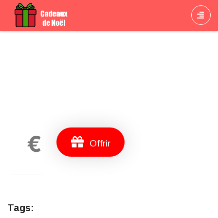
Cadeau
€
Offrir
Tags: