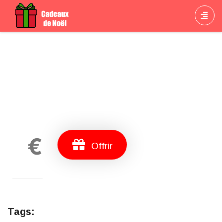
Cadeau
€
Offrir
Tags: