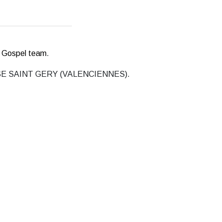
r
Gospel team
.
EGLISE SAINT GERY (VALENCIENNES).
 la famille