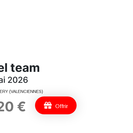
Billets Concert
el team
ai 2026
GERY (VALENCIENNES)
20 €
Offrir