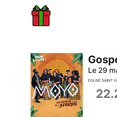
Gosp
Le 29 m
EGLISE SAINT 
22.