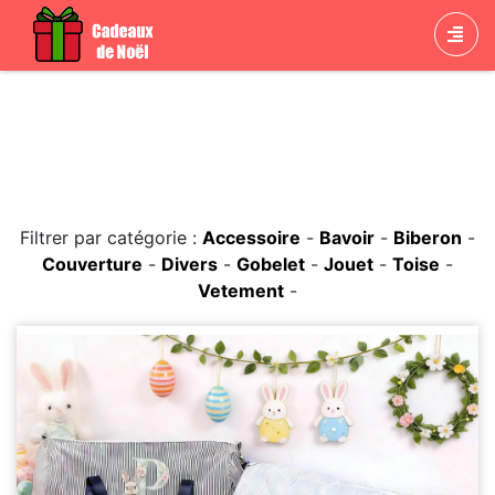
Cadeaux de Noël Accessoire
Filtrer par catégorie :
Accessoire
-
Bavoir
-
Biberon
-
Couverture
-
Divers
-
Gobelet
-
Jouet
-
Toise
-
Vetement
-