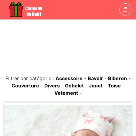
Cadeaux de Noël
Couverture
Filtrer par catégorie :
Accessoire
-
Bavoir
-
Biberon
-
Couverture
-
Divers
-
Gobelet
-
Jouet
-
Toise
-
Vetement
-